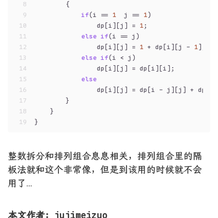
8
        {
9
if
(i == 
1
  j == 
1
)
10
                dp[i][j] = 
1
;
11
else
if
(i == j)
12
                dp[i][j] = 
1
 + dp[i][j - 
1
];
13
else
if
(i < j)
14
                dp[i][j] = dp[i][i];
15
else
16
                dp[i][j] = dp[i - j][j] + dp[i]
17
        }
18
    }
19
}
整数拆分和排列组合息息相关，排列组合里的隔
板法就和这个非常像，但是到该用的时候就不会
用了…
本文作者：jujimeizuo