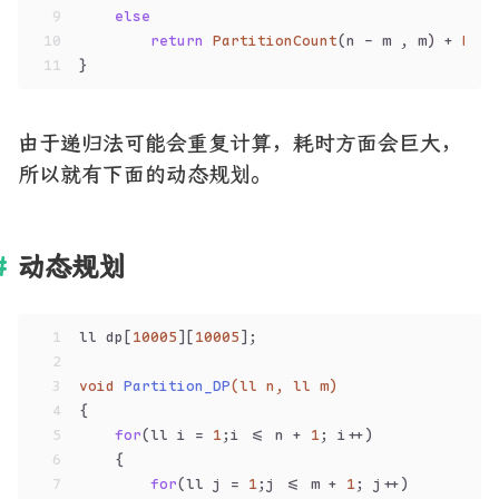
9
else
10
return
PartitionCount
(n - m , m) + 
Part
11
}
由于递归法可能会重复计算，耗时方面会巨大，
所以就有下面的动态规划。
动态规划
1
ll dp[
10005
][
10005
];
2
3
void
Partition_DP
(ll n, ll m)
4
{
5
for
(ll i = 
1
;i <= n + 
1
; i++)
6
    {
7
for
(ll j = 
1
;j <= m + 
1
; j++)