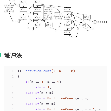
递归法
1
ll 
PartitionCount
(ll n, ll m)
2
{
3
if
(n == 
1
  m == 
1
)
4
return
1
;
5
else
if
(n < m)
6
return
PartitionCount
(n , n);
7
else
if
(n == m)
8
return
PartitionCount
(n , n - 
1
) + 
1
;