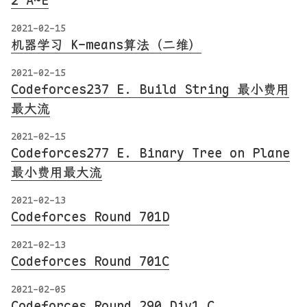
2 A~E
2021-02-15
机器学习 K-means算法（二维）
2021-02-15
Codeforces237 E. Build String 最小费用
最大流
2021-02-15
Codeforces277 E. Binary Tree on Plane
最小费用最大流
2021-02-13
Codeforces Round 701D
2021-02-13
Codeforces Round 701C
2021-02-05
Codeforces Round 290 Div1 C