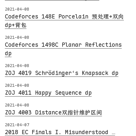
2021-04-08
Codeforces 148E Porcelain 预处理+双向
dp+背包
2021-04-08
Codeforces 1498C Planar Reflections
dp
2021-04-08
ZOJ 4019 Schrödinger‘s Knapsack dp
2021-04-08
ZOJ 4011 Happy Sequence dp
2021-04-08
ZOJ 4003 Distance双指针维护区间
2021-04-07
2018 EC Finals I. Misunderstood …