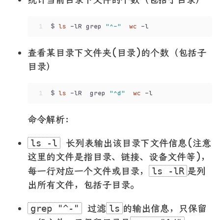
1
$ 
ls
 -lR grep 
"^-"
wc
 -l
查看某目录下文件夹(目录)的个数（包括子
目录）
1
$ 
ls
 -lR  grep 
"^d"
wc
 -l
命令解析：
长列表输出该目录下文件信息(注意
ls -l
这里的文件是指目录、链接、设备文件等)，
每一行对应一个文件或目录，
是列
ls -lR
出所有文件，包括子目录。
过滤
的输出信息，只保留
grep "^-"
ls