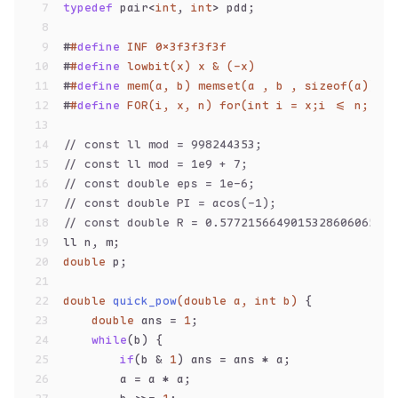
7
typedef
 pair<
int
, 
int
> pdd;
8
9
#
#
define
 INF 0x3f3f3f3f
10
#
#
define
 lowbit(x) x & (-x)
11
#
#
define
 mem(a, b) memset(a , b , sizeof(a))
12
#
#
define
 FOR(i, x, n) for(int i = x;i <= n; i++
13
14
// const ll mod = 998244353;
15
// const ll mod = 1e9 + 7;
16
// const double eps = 1e-6;
17
// const double PI = acos(-1);
18
// const double R = 0.5772156649015328606065120
19
ll n, m;
20
double
 p;
21
22
double
quick_pow
(
double
 a, 
int
 b)
{
23
double
 ans = 
1
;
24
while
(b) {
25
if
(b & 
1
) ans = ans * a;
26
        a = a * a;