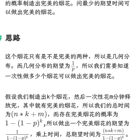
的概率制造出完美的烟花。问最少的期望时间可
以做出完美的烟花。
思路
这个烟花只有是不是完美的两种，所以是几何分
1
p
1
布。而几何分布的期望为
，所以我们需要知道
p
一次性做多少个烟花可以做出完美的烟花。
假设我们制造出k个烟花，然后一次性花m分钟释
放完，其中就有完美的烟花，所以我们的总时间
(
n
∗
k
+
m
)
(
∗
+
)
为
，而存在完美烟花的概率为
n
k
m
1
−
(
1
−
p
)
k
1
−
(
1
−
)
k
,所以做出一个完美烟花的期望为
p
(
n
∗
k
+
m
)
1
1
1
−
(
1
−
p
)
k
(
∗
+
)
n
k
m
1
，乘上时间，总期望时间为
。
1
−
(
1
−
)
1
−
(
1
−
)
k
k
p
p