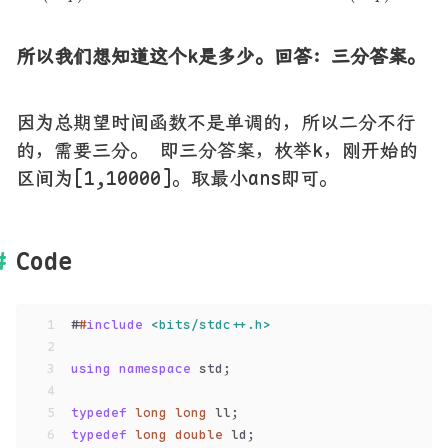
所以我们想知道这个k是多少。回答：三分答案。
因为总期望时间函数不是单调的，所以二分不行
的，需要三分。 即三分答案，枚举k，刚开始的
区间为[1,10000]。取最小ans即可。
Code
1
#
#
include
<bits/stdc++.h>
2
3
using
namespace
 std;
4
5
typedef
long
long
 ll;
6
typedef
long
double
 ld;