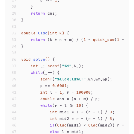
27
        b >>= 
1
;
28
    }
29
return
 ans;
30
}
31
32
double
Clac
(
int
 k)
{
33
return
 (k * n + m) / (
1
 - 
quick_pow
(
1
 - p, 
34
}
35
36
void
solve
()
{
37
int
 _; 
scanf
(
"%d"
,&_);
38
while
(_--) {
39
scanf
(
"%lld%lld%lf"
,&n,&m,&p);
40
        p *= 
0.0001
;
41
int
 l = 
1
, r = 
100000
;
42
double
 ans = (n + m) / p;
43
while
(r - l >= 
10
) {
44
int
 mid1 = l + (r - l) / 
3
;
45
int
 mid2 = r - (r - l) / 
3
;
46
if
(
Clac
(mid1) < 
Clac
(mid2)) r = mid
47
else
 l = mid1;