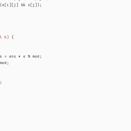
(a[i][j] && x[j]);
l b)
{
s = ans * a % mod;
mod;
;