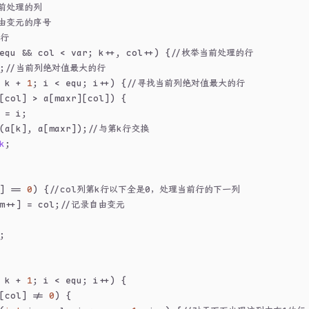
当前处理的列
自由变元的序号
的行
equ && col < var; k++, col++) {
//枚举当前处理的行
;
//当前列绝对值最大的行
 k + 
1
; i < equ; i++) {
//寻找当前列绝对值最大的行
[col] > a[maxr][col]) {
 = i;
(a[k], a[maxr]);
//与第k行交换
k
;
] == 
0
) {
//col列第k行以下全是0，处理当前行的下一列
m++] = col;
//记录自由变元
;
 k + 
1
; i < equ; i++) {
[col] != 
0
) {