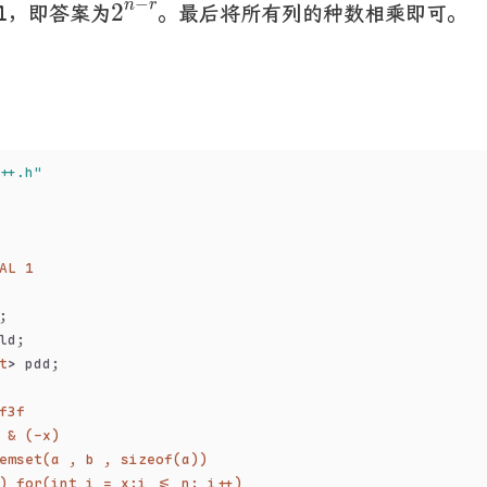
−
n
r
2
1，即答案为
。最后将所有列的种数相乘即可。
++.h"
AL 1
;
ld;
t
> pdd;
f3f
 & (-x)
emset(a , b , sizeof(a))
) for(int i = x;i <= n; i++)