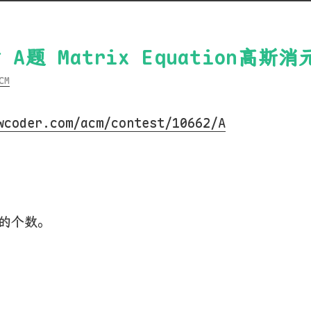
站 A题 Matrix Equation高
CM
wcoder.com/acm/contest/10662/A
C的个数。