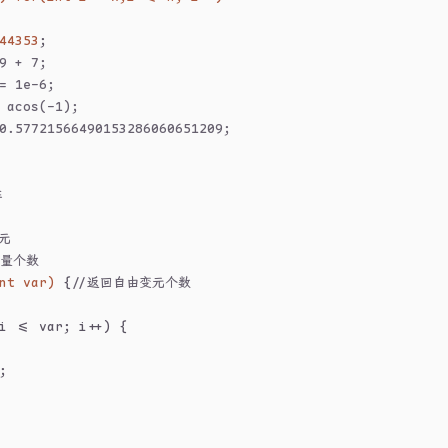
44353
;
9 + 7;
= 1e-6;
 acos(-1);
0.57721566490153286060651209;
阵
元
变量个数
nt
 var)
{
//返回自由变元个数
i <= var; i++) {
;