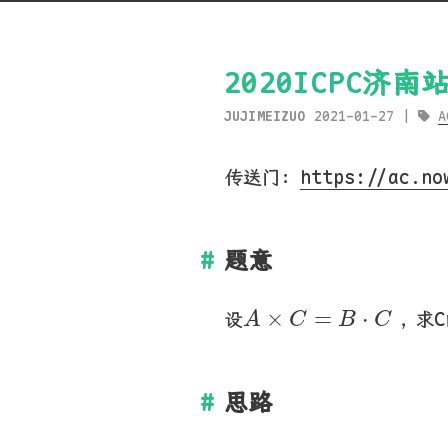
2020ICPC济南
JUJIMEIZUO
2021-01-27
A
传送门：
https://ac.no
题意
A
×
C
=
B
⋅
C
，
×
=
⋅
，
设
求
A
C
B
C
思路