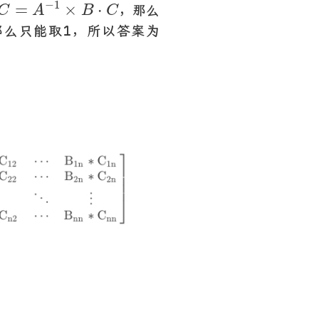
C
=
A
−
1
×
B
⋅
C
−
1
=
×
⋅
，那么
C
A
B
C
那么只能取1，所以答案为