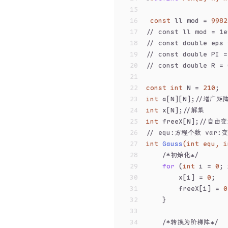
15
16
const
 ll mod = 
9982
17
// const ll mod = 1e
18
// const double eps 
19
// const double PI =
20
// const double R = 
21
22
const
int
 N = 
210
;
23
int
 a[N][N];
//增广矩
24
int
 x[N];
//解集
25
int
 freeX[N];
//自由变
26
// equ:方程个数 var:
27
int
Gauss
(
int
 equ, 
i
28
/*初始化*/
29
for
 (
int
 i = 
0
; 
30
        x[i] = 
0
;
31
        freeX[i] = 
0
32
    }
33
34
/*转换为阶梯阵*/