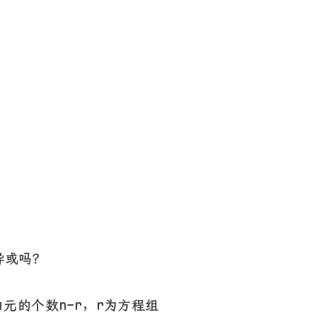
异或吗？
的个数n-r，r为方程组