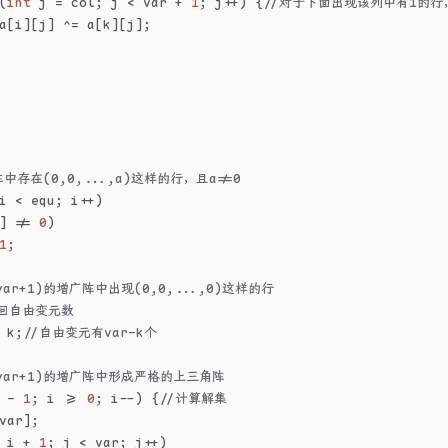
(
int
 j = col; j < var + 
1
; j++) {
//对于下面出现该列中有1的行
a[i][j] ^= a[k][j];
存在(0,0,...,a)这样的行，且a!=0
i < equ; i++)
] != 
0
)
1
;
var+1)的增广阵中出现(0,0,...,0)这样的行
返回自由变元数
 k;
//自由变元有var-k个
(var+1)的增广阵中形成严格的上三角阵
 - 
1
; i >= 
0
; i--) {
//计算解集
var];
 i + 
1
; j < var; j++)