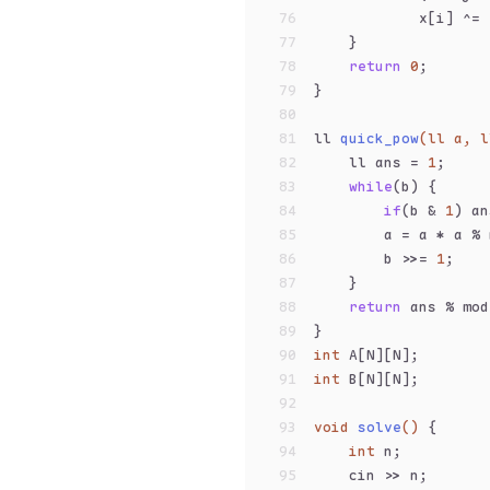
76
            x[i] ^= 
77
    }
78
return
0
;
79
}
80
81
ll 
quick_pow
(ll a, l
82
    ll ans = 
1
;
83
while
(b) {
84
if
(b & 
1
) an
85
        a = a * a % 
86
        b >>= 
1
;
87
    }
88
return
 ans % mod
89
}
90
int
 A[N][N];
91
int
 B[N][N];
92
93
void
solve
()
{
94
int
 n;
95
    cin >> n;