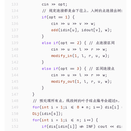
133
        cin >> opt;
134
// 规定连接都是由下往上，入树的点连接出树的点
135
if
(opt == 
1
) {
136
            cin >> u >> v >> w;
137
add
(idin[u], idout[v], w);
138
        }
139
else
if
(opt == 
2
) { 
// 点连接区间
140
            cin >> u >> l >> r >> w;
141
modify_in
(
1
, l, r, u, w);
142
        }
143
else
if
(opt == 
3
) { 
// 区间连接点
144
            cin >> u >> l >> r >> w;
145
modify_out
(
1
, l, r, u, w);
146
        }
147
    }
148
// 预处理所有点，线段树的叶子结点编号会超过n，，所
149
for
(
int
 i = 
1
;i <= 
8
 * n; i++) dis[i] = IN
150
Dij
(idin[s]);
151
for
(
int
 i = 
1
;i <= n; i++) {
152
if
(dis[idin[i]] != INF) cout << dis[id