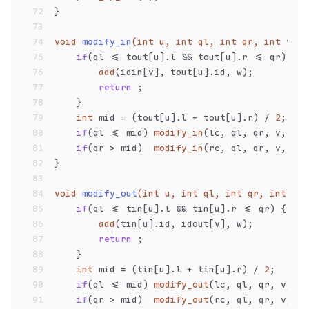
72
}
73
74
void
modify_in
(
int
 u, 
int
 ql, 
int
 qr, 
int
 v, l
75
if
(ql <= tout[u].l && tout[u].r <= qr) {
76
add
(idin[v], tout[u].id, w);
77
return
 ;
78
    }
79
int
 mid = (tout[u].l + tout[u].r) / 
2
;
80
if
(ql <= mid) 
modify_in
(lc, ql, qr, v, w);
81
if
(qr > mid)  
modify_in
(rc, ql, qr, v, w);
82
}
83
84
void
modify_out
(
int
 u, 
int
 ql, 
int
 qr, 
int
 v, 
85
if
(ql <= tin[u].l && tin[u].r <= qr) {
86
add
(tin[u].id, idout[v], w);
87
return
 ;
88
    }
89
int
 mid = (tin[u].l + tin[u].r) / 
2
;
90
if
(ql <= mid) 
modify_out
(lc, ql, qr, v, w)
91
if
(qr > mid)  
modify_out
(rc, ql, qr, v, w)