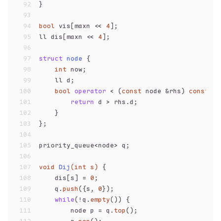
92
}
93
94
bool
 vis[maxn << 
4
];
95
ll dis[maxn << 
4
];
96
97
struct
node
 {
98
int
 now;
99
    ll d;
100
bool
operator
 < (
const
 node &rhs) 
const
 {
101
return
 d > rhs.d;
102
    }
103
};
104
105
priority_queue<node> q;
106
107
void
Dij
(
int
 s)
{
108
    dis[s] = 
0
;
109
    q.
push
({s, 
0
});
110
while
(!q.
empty
()) {
111
        node p = q.
top
();