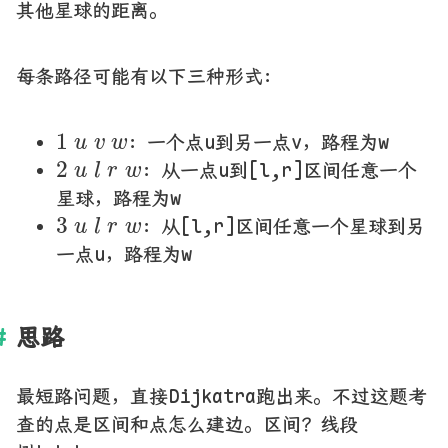
其他星球的距离。
每条路径可能有以下三种形式：
1
u
v
w
1
：一个点u到另一点v，路程为w
u
v
w
2
u
l
r
w
2
：从一点u到[l,r]区间任意一个
u
l
r
w
星球，路程为w
3
u
l
r
w
3
：从[l,r]区间任意一个星球到另
u
l
r
w
一点u，路程为w
思路
最短路问题，直接Dijkatra跑出来。不过这题考
查的点是区间和点怎么建边。区间？线段