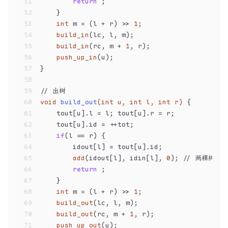
51
return
 ;
52
    }
53
int
 m = (l + r) >> 
1
;
54
build_in
(lc, l, m);
55
build_in
(rc, m + 
1
, r);
56
push_up_in
(u);
57
}
58
59
// 出树
60
void
build_out
(
int
 u, 
int
 l, 
int
 r)
{
61
    tout[u].l = l; tout[u].r = r;
62
    tout[u].id = ++tot;
63
if
(l == r) {
64
        idout[l] = tout[u].id;
65
add
(idout[l], idin[l], 
0
); 
// 两棵树的
66
return
 ;
67
    }
68
int
 m = (l + r) >> 
1
;
69
build_out
(lc, l, m);
70
build_out
(rc, m + 
1
, r);
71
push_up_out
(u);