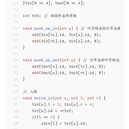
31
}tin[N << 
4
], tout[N << 
4
];
32
33
int
 tot; 
// 动态开点内存池
34
35
void
push_up_in
(
int
 u)
{ 
// 叶子结点向父节点连线
36
add
(tin[lc].id, tin[u].id, 
0
);
37
add
(tin[rc].id, tin[u].id, 
0
);
38
}
39
40
void
push_up_out
(
int
 u)
{ 
// 父节点向叶子结点连线
41
add
(tout[u].id, tout[lc].id, 
0
);
42
add
(tout[u].id, tout[rc].id, 
0
);
43
}
44
45
// 入树
46
void
build_in
(
int
 u, 
int
 l, 
int
 r)
{
47
    tin[u].l = l; tin[u].r = r;
48
    tin[u].id = ++tot;
49
if
(l == r) {
50
        idin[l] = tin[u].id;