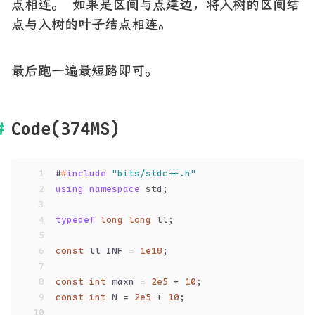
点相连。 如果是区间与点建边，将入树的区间结
点与入树的叶子结点相连。
最后跑一遍最短路即可。
Code(374MS)
1
#
#
include
"bits/stdc++.h"
2
using
namespace
 std;
3
4
typedef
long
long
 ll;
5
6
const
 ll INF = 
1e18
;
7
8
const
int
 maxn = 
2e5
 + 
10
;
9
const
int
 N = 
2e5
 + 
10
;
10