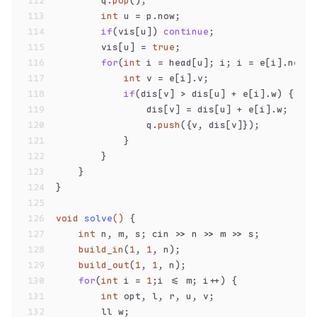
112
        q.
pop
();
113
int
 u = p.now;
114
if
(vis[u]) 
continue
;
115
        vis[u] = 
true
;
116
for
(
int
 i = head[u]; i; i = e[i].next)
117
int
 v = e[i].v;
118
if
(dis[v] > dis[u] + e[i].w) {
119
                dis[v] = dis[u] + e[i].w;
120
                q.
push
({v, dis[v]});
121
            }
122
        }
123
    }
124
}
125
126
void
solve
()
{
127
int
 n, m, s; cin >> n >> m >> s;
128
build_in
(
1
, 
1
, n);
129
build_out
(
1
, 
1
, n);
130
for
(
int
 i = 
1
;i <= m; i++) {
131
int
 opt, l, r, u, v;
132
        ll w;