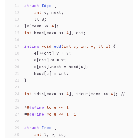
11
struct
Edge
 {
12
int
 v, next;
13
    ll w;
14
}e[maxn << 
4
];
15
int
 head[maxn << 
4
], cnt;
16
17
inline
void
add
(
int
 u, 
int
 v, ll w)
{
18
    e[++cnt].v = v;
19
    e[cnt].w = w;
20
    e[cnt].next = head[u];
21
    head[u] = cnt;
22
}
23
24
int
 idin[maxn << 
4
], idout[maxn << 
4
]; 
// 入
25
26
#
#
define
 lc u << 1
27
#
#
define
 rc u << 1  1
28
29
struct
Tree
 {
30
int
 l, r, id;