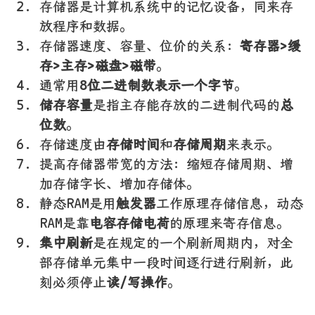
存储器是计算机系统中的记忆设备，同来存
放程序和数据。
存储器速度、容量、位价的关系：
寄存器>缓
存>主存>磁盘>磁带
。
通常用
8位二进制数表示一个字节
。
储存容量
是指主存能存放的二进制代码的
总
位数
。
存储速度由
存储时间
和
存储周期
来表示。
提高存储器带宽的方法：缩短存储周期、增
加存储字长、增加存储体。
静态RAM是用
触发器
工作原理存储信息，动态
RAM是靠
电容存储电荷
的原理来寄存信息。
集中刷新
是在规定的一个刷新周期内，对全
部存储单元集中一段时间逐行进行刷新，此
刻必须停止
读/写操作
。