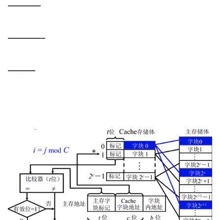
——————
——————-
—————