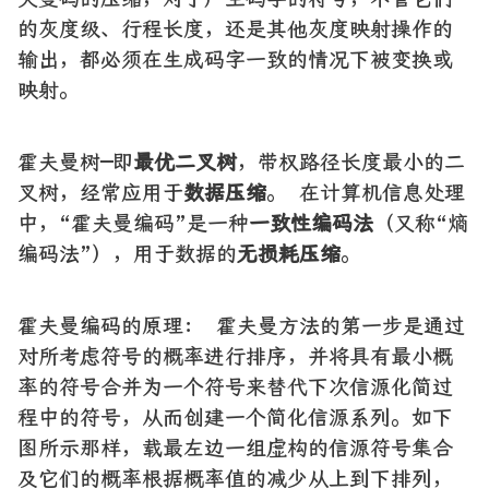
的灰度级、行程长度，还是其他灰度映射操作的
输出，都必须在生成码字一致的情况下被变换或
映射。
霍夫曼树─即
最优二叉树
，带权路径长度最小的二
叉树，经常应用于
数据压缩
。 在计算机信息处理
中，“霍夫曼编码”是一种
一致性编码法
（又称“熵
编码法”），用于数据的
无损耗压缩
。
霍夫曼编码的原理： 霍夫曼方法的第一步是通过
对所考虑符号的概率进行排序，并将具有最小概
率的符号合并为一个符号来替代下次信源化简过
程中的符号，从而创建一个简化信源系列。如下
图所示那样，载最左边一组虚构的信源符号集合
及它们的概率根据概率值的减少从上到下排列，